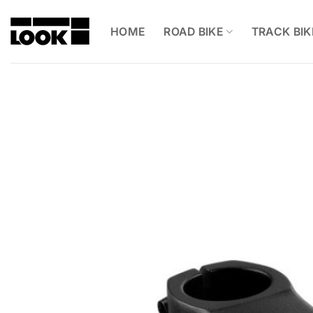
Skip
to
HOME
ROAD BIKE
TRACK BIK
content