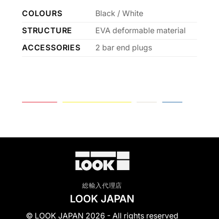
COLOURS
Black / White
STRUCTURE
EVA deformable material
ACCESSORIES
2 bar end plugs
総輸入代理店
LOOK JAPAN
© LOOK JAPAN 2026 - All rights reserved